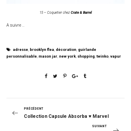
15 – Coquetier chez
Crate & Barrel
A suivre …
adresse
,
brooklyn flea
,
décoration
,
guirlande
personnalisable
,
mason jar
,
new york
,
shopping
,
twinko
,
vapur
PRÉCÉDENT
Collection Capsule Absorba ♥ Marvel
SUIVANT