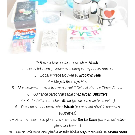
1- Bocaux Mason Jar trouvé chez
Whisk
2 – Daisy lid insert / Couvercles Marguerite pour Mason Jar
3 – Bocal vintage trouvée au
Brooklyn Flea
4 – Mug du Brooklyn Flea
5 – Mug souvenir….on en trouve partout !! Celui-ci vient de Times Square
6 – Guirlande personnalisable chez
Urban Outfitters
7 – Boite d’allumette chez
Whisk
(je n’ai pas résisté au vélo..)
8 – Drapeau pour cupcake chez
Whisk
(autre achat stupide après les
allumettes)
9 – Pour faire des maxi glacons carrés chez
Sur La Table
(on a vu cela dans
plusieurs bars ….)
10 – Ma gourde sans bpa, pliable et très légère
Vapur
trouvée au
Moma Store