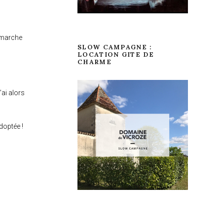
 (marche
SLOW CAMPAGNE :
LOCATION GITE DE
CHARME
’ai alors
doptée !