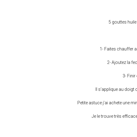
5 gouttes huil
1- Faites chauffer a
2- Ajoutez la fe
3- Finir
Il s’applique au doig
Petite astuce j’ai achete une m
Je le trouve très effica