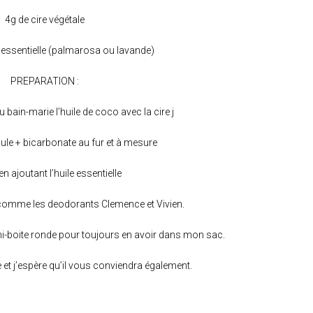
4g de cire végétale
e essentielle (palmarosa ou lavande)
PREPARATION :
u bain-marie l’huile de coco avec la cire j
cule + bicarbonate au fur et à mesure
 en ajoutant l’huile essentielle
t comme les deodorants Clemence et Vivien.
ini-boite ronde pour toujours en avoir dans mon sac.
ce et j’espère qu’il vous conviendra également.