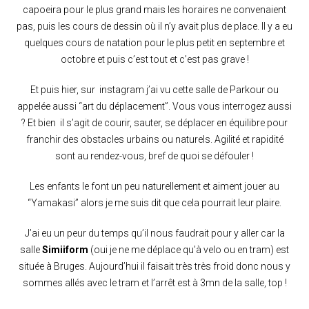
capoeira pour le plus grand mais les horaires ne convenaient
pas, puis les cours de dessin où il n’y avait plus de place. Il y a eu
quelques cours de natation pour le plus petit en septembre et
octobre et puis c’est tout et c’est pas grave !
Et puis hier, sur instagram j’ai vu cette salle de Parkour ou
appelée aussi “art du déplacement”. Vous vous interrogez aussi
? Et bien il s’agit de courir, sauter, se déplacer en équilibre pour
franchir des obstacles urbains ou naturels. Agilité et rapidité
sont au rendez-vous, bref de quoi se défouler !
Les enfants le font un peu naturellement et aiment jouer au
“Yamakasi” alors je me suis dit que cela pourrait leur plaire.
J’ai eu un peur du temps qu’il nous faudrait pour y aller car la
salle
Simiiform
(oui je ne me déplace qu’à velo ou en tram) est
située à Bruges. Aujourd’hui il faisait très très froid donc nous y
sommes allés avec le tram et l’arrêt est à 3mn de la salle, top !